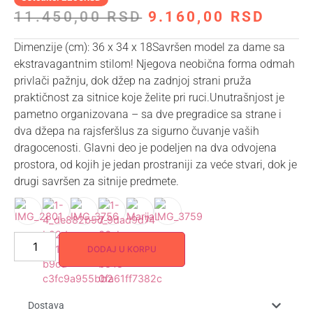
11.450,00
RSD
9.160,00
RSD
Dimenzije (cm): 36 x 34 x 18Savršen model za dame sa
ekstravagantnim stilom! Njegova neobična forma odmah
privlači pažnju, dok džep na zadnjoj strani pruža
praktičnost za sitnice koje želite pri ruci.Unutrašnjost je
pametno organizovana – sa dve pregradice sa strane i
dva džepa na rajsferšlus za sigurno čuvanje vaših
dragocenosti. Glavni deo je podeljen na dva odvojena
prostora, od kojih je jedan prostraniji za veće stvari, dok je
drugi savršen za sitnije predmete.
DODAJ U KORPU
Dostava