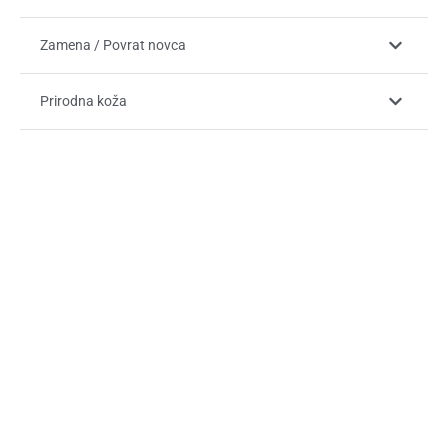
Zamena / Povrat novca
Prirodna koža