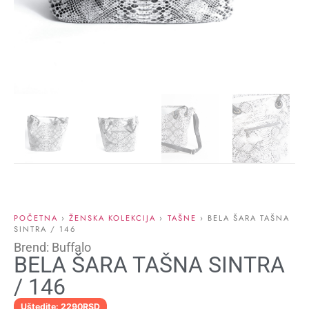
POČETNA
›
ŽENSKA KOLEKCIJA
›
TAŠNE
› BELA ŠARA TAŠNA
SINTRA / 146
Brend: Buffalo
BELA ŠARA TAŠNA SINTRA
/ 146
Uštedite: 2290RSD