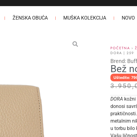
ŽENSKA OBUĆA
MUŠKA KOLEKCIJA
NOVO
POČETNA
›
DORA | 259
Brend: Buf
Bež n
Uštedite: 7
3.950
DORA
kožni
donosi savr
praktičnosti
metalnim nik
u torbu bilo
Vašu ličnost