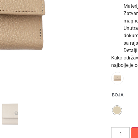
Materi
Zatvar
magne
Unutra
dokume
sa raj
Detalj
Kako održav
najbolje je 
BOJA