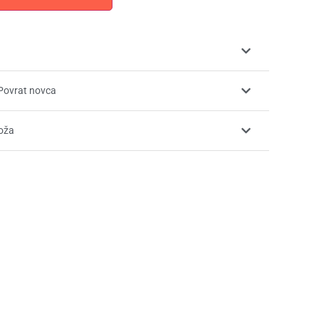
Povrat novca
koža