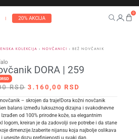
0
20% AKCIJA
ŽENSKA KOLEKCIJA
›
NOVČANICI
› BEŽ NOVČANIK
falo
ovčanik DORA | 259
90RSD
,00
RSD
3.160,00
RSD
 novčanik – skrojen da traje!
Dora kožni novčanik
šen balans između luksuznog dizajna i svakodnevne
. Izrađen od 100% prirodne kože, sa elegantnim
l logom, kreiran je da zadovolji sve potrebe i da stane
 koje dimenzije.
Izaberite nijansu koja najbolje oslikava
 i unesite dozu prefinjenosti u svaki dan.