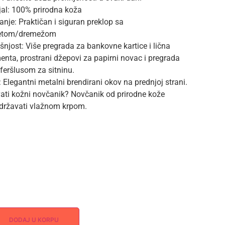
jal: 100% prirodna koža
anje: Praktičan i siguran preklop sa
tom/dremežom
šnjost: Više pregrada za bankovne kartice i lična
nta, prostrani džepovi za papirni novac i pregrada
sferšlusom za sitninu.
i: Elegantni metalni brendirani okov na prednjoj strani.
ati kožni novčanik? Novčanik od prirodne kože
održavati vlažnom krpom.
DODAJ U KORPU