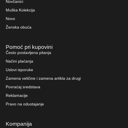
Novčanici
Muška Kolekcija
Novo
Ženska obuća
Pomoć pri kupovini
Često postavljena pitanja
Načini plaćanja
Uslovi isporuke
Zamena veličine i zamena artikla za drugi
Povraćaj sredstava
Reklamacije
Pravo na odustajanje
Kompanija