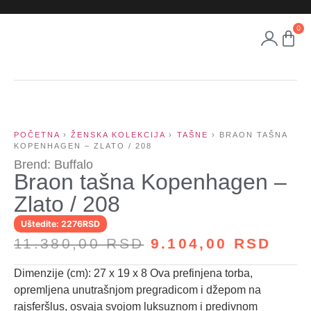
0
POČETNA
›
ŽENSKA KOLEKCIJA
›
TAŠNE
› BRAON TAŠNA
KOPENHAGEN – ZLATO / 208
Brend: Buffalo
Braon tašna Kopenhagen –
Zlato / 208
Uštedite: 2276RSD
11.380,00
RSD
9.104,00
RSD
Dimenzije (cm): 27 x 19 x 8 Ova prefinjena torba,
opremljena unutrašnjom pregradicom i džepom na
rajsferšlus, osvaja svojom luksuznom i predivnom