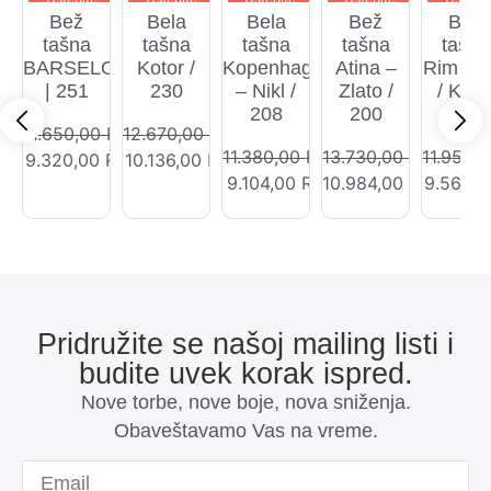
-2330RSD
-2534RSD
-2276RSD
-2746RSD
-2390R
Bež
Bela
Bela
Bež
Bež
tašna
tašna
tašna
tašna
tašna
BARSELONA
Kotor /
Kopenhagen
Atina –
Rim / 1
| 251
230
– Nikl /
Zlato /
/ Krać
208
200
pojas
11.650,00
RSD
12.670,00
RSD
11.380,00
RSD
13.730,00
RSD
11.950,
9.320,00
RSD
10.136,00
RSD
9.104,00
RSD
10.984,00
RSD
9.560,
Pridružite se našoj mailing listi i
budite uvek korak ispred.
Nove torbe, nove boje, nova sniženja.
Obaveštavamo Vas na vreme.