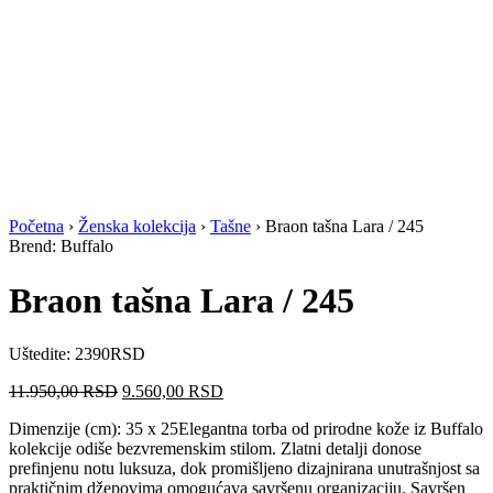
Početna
›
Ženska kolekcija
›
Tašne
› Braon tašna Lara / 245
Brend: Buffalo
Braon tašna Lara / 245
Uštedite: 2390RSD
Originalna
Trenutna
11.950,00
RSD
9.560,00
RSD
cena
cena
Dimenzije (cm): 35 x 25Elegantna torba od prirodne kože iz Buffalo
je
je:
kolekcije odiše bezvremenskim stilom. Zlatni detalji donose
bila:
9.560,00 RSD.
prefinjenu notu luksuza, dok promišljeno dizajnirana unutrašnjost sa
11.950,00 RSD.
praktičnim džepovima omogućava savršenu organizaciju. Savršen