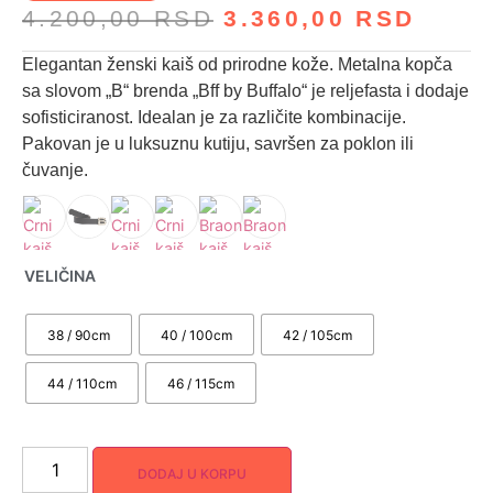
4.200,00
RSD
3.360,00
RSD
Elegantan ženski kaiš od prirodne kože. Metalna kopča
sa slovom „B“ brenda „Bff by Buffalo“ je reljefasta i dodaje
sofisticiranost. Idealan je za različite kombinacije.
Pakovan je u luksuznu kutiju, savršen za poklon ili
čuvanje.
VELIČINA
38 / 90cm
40 / 100cm
42 / 105cm
44 / 110cm
46 / 115cm
DODAJ U KORPU