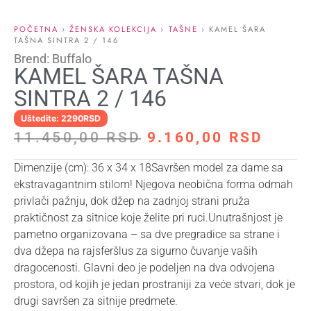
POČETNA
›
ŽENSKA KOLEKCIJA
›
TAŠNE
› KAMEL ŠARA
TAŠNA SINTRA 2 / 146
Brend: Buffalo
KAMEL ŠARA TAŠNA
SINTRA 2 / 146
Uštedite: 2290RSD
11.450,00
RSD
9.160,00
RSD
Dimenzije (cm): 36 x 34 x 18Savršen model za dame sa
ekstravagantnim stilom! Njegova neobična forma odmah
privlači pažnju, dok džep na zadnjoj strani pruža
praktičnost za sitnice koje želite pri ruci.Unutrašnjost je
pametno organizovana – sa dve pregradice sa strane i
dva džepa na rajsferšlus za sigurno čuvanje vaših
dragocenosti. Glavni deo je podeljen na dva odvojena
prostora, od kojih je jedan prostraniji za veće stvari, dok je
drugi savršen za sitnije predmete.