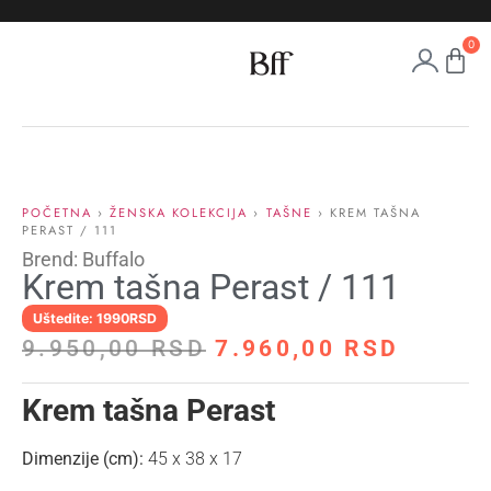
0
POČETNA
›
ŽENSKA KOLEKCIJA
›
TAŠNE
› KREM TAŠNA
PERAST / 111
Brend: Buffalo
Krem tašna Perast / 111
Uštedite: 1990RSD
9.950,00
RSD
7.960,00
RSD
Krem tašna Perast
Dimenzije (cm):
45 x 38 x 17