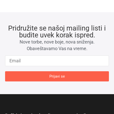
Pridružite se našoj mailing listi i
budite uvek korak ispred.
Nove torbe, nove boje, nova sniženja.
Obaveštavamo Vas na vreme.
Prijavi se