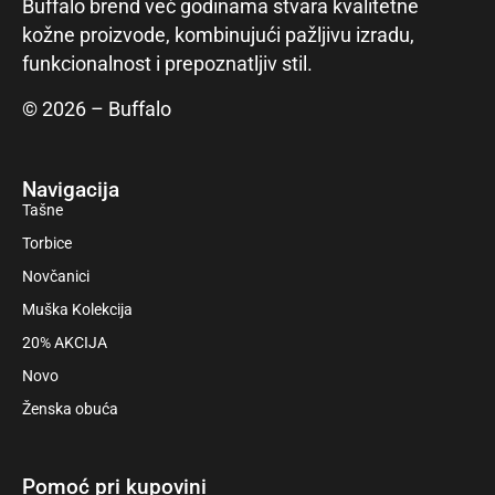
Buffalo brend već godinama stvara kvalitetne
kožne proizvode, kombinujući pažljivu izradu,
funkcionalnost i prepoznatljiv stil.
© 2026 – Buffalo
Navigacija
Tašne
Torbice
Novčanici
Muška Kolekcija
20% AKCIJA
Novo
Ženska obuća
Pomoć pri kupovini