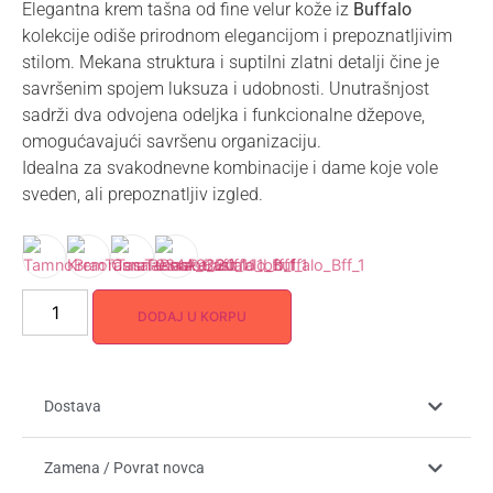
Elegantna krem tašna od fine velur kože iz
Buffalo
kolekcije odiše prirodnom elegancijom i prepoznatljivim
stilom. Mekana struktura i suptilni zlatni detalji čine je
savršenim spojem luksuza i udobnosti. Unutrašnjost
sadrži dva odvojena odeljka i funkcionalne džepove,
omogućavajući savršenu organizaciju.
Idealna za svakodnevne kombinacije i dame koje vole
sveden, ali prepoznatljiv izgled.
DODAJ U KORPU
Dostava
Zamena / Povrat novca