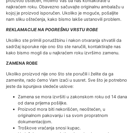
proizvod oštećen, molimo Vas da nas kontaktirate u
najkraćem roku. Obavezno sačuvajte originalnu ambalažu u
kojoj je proizvod isporučen. Ukoliko je moguće, pošaljite
nam sliku oštećenja, kako bismo lakše ustanovili problem.
REKLAMACIJE NA POGREŠNU VRSTU ROBE
Ukoliko ste primili porudžbinu i nakon otvaranja shvatili da
sadržaj isporuke nije ono što ste naručili, kontaktirajte nas
kako bismo mogli da u najkraćem roku izvršimo zamenu.
ZAMENA ROBE
Ukoliko proizvod nije ono što ste poručili i želite da ga
zamenite, rado ćemo Vam izaći u susret. Sve što je potrebno
jeste da ispunjava sledeće uslove:
Zamena se mora izvršiti u zakonskom roku od 14 dana
od dana prijema pošiljke.
Proizvod mora biti nekorišćen, neoštećen, u
originalnom pakovanju i sa svom propratnom
dokumentacijom.
Troškove vraćanja snosi kupac.