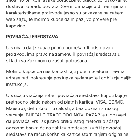
dostavu i obradu povrata. Sve informacije o dimenzijama i
karakteristikama proizvoda jasno su prikazane na našem
web sajtu, te molimo kupce da ih pažljivo provere pre
kupovine.
POVRAĆAJ SREDSTAVA
U slučaju da je kupac primio pogrešan ili neispravan
proizvod, ima pravo na zamenu ili povraćaj sredstava u
skladu sa Zakonom o zaštiti potrošača.
Molimo kupce da nas kontaktiraju putem telefona ili e-mail
adrese radi pokretanja postupka reklamacije i dobijanja daljih
instrukcija.
U slučaju vraćanja robe i povraćaja sredstava kupcu koji je
prethodno platio nekom od platnih kartica (VISA, EC/MC,
Maestro), delimično ili u celosti, a bez obzira na razlog
vraćanja, BUFFALO TRADE DOO NOVI PAZAR je u obavezi
da povraćaj vrši isključivo preko istog metoda plaćanja,
odnosno banka će na zahtev prodavca izvršiti povraćaj
sredstava na račun korisnika kartice storniranjem originalne