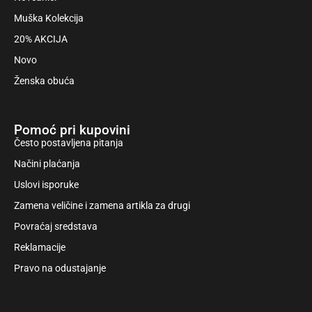
Muška Kolekcija
20% AKCIJA
Novo
Ženska obuća
Pomoć pri kupovini
Često postavljena pitanja
Načini plaćanja
Uslovi isporuke
Zamena veličine i zamena artikla za drugi
Povraćaj sredstava
Reklamacije
Pravo na odustajanje