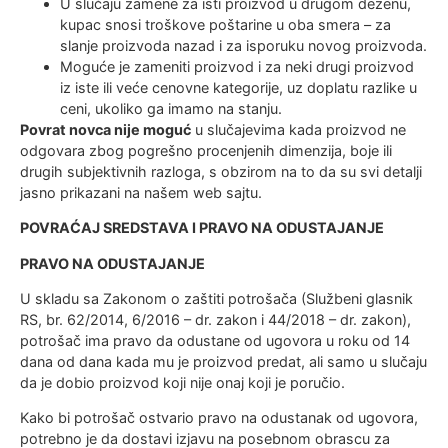
U slučaju zamene za isti proizvod u drugom dezenu,
kupac snosi troškove poštarine u oba smera – za
slanje proizvoda nazad i za isporuku novog proizvoda.
Moguće je zameniti proizvod i za neki drugi proizvod
iz iste ili veće cenovne kategorije, uz doplatu razlike u
ceni, ukoliko ga imamo na stanju.
Povrat novca nije moguć
u slučajevima kada proizvod ne
odgovara zbog pogrešno procenjenih dimenzija, boje ili
drugih subjektivnih razloga, s obzirom na to da su svi detalji
jasno prikazani na našem web sajtu.
POVRAĆAJ SREDSTAVA I PRAVO NA ODUSTAJANJE
PRAVO NA ODUSTAJANJE
U skladu sa Zakonom o zaštiti potrošača (Službeni glasnik
RS, br. 62/2014, 6/2016 – dr. zakon i 44/2018 – dr. zakon),
potrošač ima pravo da odustane od ugovora u roku od 14
dana od dana kada mu je proizvod predat, ali samo u slučaju
da je dobio proizvod koji nije onaj koji je poručio.
Kako bi potrošač ostvario pravo na odustanak od ugovora,
potrebno je da dostavi izjavu na posebnom obrascu za