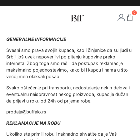
0
GENERALNE INFORMACIJE
Svesni smo prava svojih kupaca, kao i činjenice da su ljudi u
Srbiji još uvek nepoverljivi po pitanju kupovine preko
interneta. Zbog toga smo rešili da postupak reklamacije
maksimalno pojednostavimo, kako bi i kupcu i nama u što
većoj meri olakšali posao.
Svako oštećenje pri transportu, nedostajanje nekih delova i
eventualnu neispravnost nekog proizvoda, kupac je dužan
da prijavi u roku od 24h od prijema robe.
prodaja@buffalo.rs
REKLAMACIJE NA ROBU
Ukoliko ste primili robu i naknadno shvatite da je Vaš