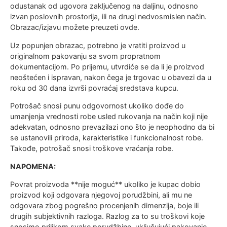
odustanak od ugovora zaključenog na daljinu, odnosno
izvan poslovnih prostorija, ili na drugi nedvosmislen način.
Obrazac/izjavu možete preuzeti ovde.
Uz popunjen obrazac, potrebno je vratiti proizvod u
originalnom pakovanju sa svom propratnom
dokumentacijom. Po prijemu, utvrdiće se da li je proizvod
neoštećen i ispravan, nakon čega je trgovac u obavezi da u
roku od 30 dana izvrši povraćaj sredstava kupcu.
Potrošač snosi punu odgovornost ukoliko dođe do
umanjenja vrednosti robe usled rukovanja na način koji nije
adekvatan, odnosno prevazilazi ono što je neophodno da bi
se ustanovili priroda, karakteristike i funkcionalnost robe.
Takođe, potrošač snosi troškove vraćanja robe.
NAPOMENA:
Povrat proizvoda **nije moguć** ukoliko je kupac dobio
proizvod koji odgovara njegovoj porudžbini, ali mu ne
odgovara zbog pogrešno procenjenih dimenzija, boje ili
drugih subjektivnih razloga. Razlog za to su troškovi koje
snosimo prilikom svake porudžbine, uključujući pakovanje,