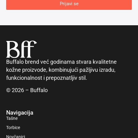
Prijavi se
Buffalo brend već godinama stvara kvalitetne
kožne proizvode, kombinujući pažljivu izradu,
funkcionalnost i prepoznatljiv stil.
© 2026 – Buffalo
Navigacija
Tašne
Torbice
Novčanici