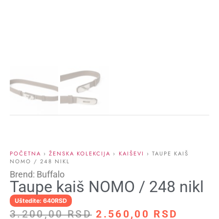
POČETNA
›
ŽENSKA KOLEKCIJA
›
KAIŠEVI
› TAUPE KAIŠ
NOMO / 248 NIKL
Brend: Buffalo
Taupe kaiš NOMO / 248 nikl
Uštedite: 640RSD
3.200,00
RSD
2.560,00
RSD