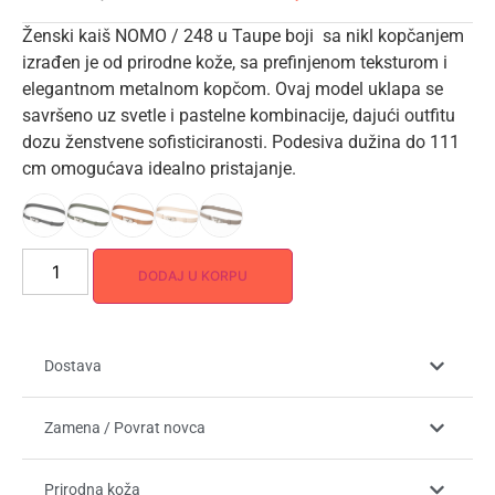
Ženski kaiš
NOMO / 248 u Taupe boji
sa nikl kopčanjem
izrađen je od
prirodne kože
, sa prefinjenom teksturom i
elegantnom metalnom kopčom. Ovaj model uklapa se
savršeno uz svetle i pastelne kombinacije, dajući outfitu
dozu ženstvene sofisticiranosti. Podesiva dužina do 111
cm omogućava idealno pristajanje.
DODAJ U KORPU
Dostava
Zamena / Povrat novca
Prirodna koža