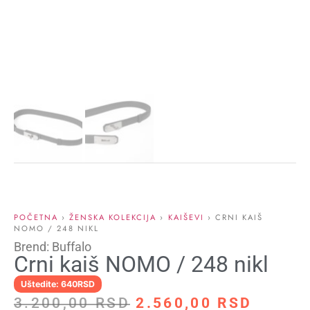
POČETNA
›
ŽENSKA KOLEKCIJA
›
KAIŠEVI
› CRNI KAIŠ
NOMO / 248 NIKL
Brend: Buffalo
Crni kaiš NOMO / 248 nikl
Uštedite: 640RSD
3.200,00
RSD
2.560,00
RSD