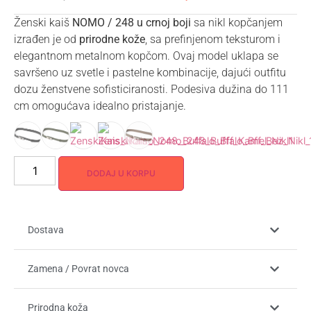
Ženski kaiš
NOMO / 248 u crnoj boji
sa nikl kopčanjem
izrađen je od
prirodne kože
, sa prefinjenom teksturom i
elegantnom metalnom kopčom. Ovaj model uklapa se
savršeno uz svetle i pastelne kombinacije, dajući outfitu
dozu ženstvene sofisticiranosti. Podesiva dužina do 111
cm omogućava idealno pristajanje.
DODAJ U KORPU
Dostava
Zamena / Povrat novca
Prirodna koža